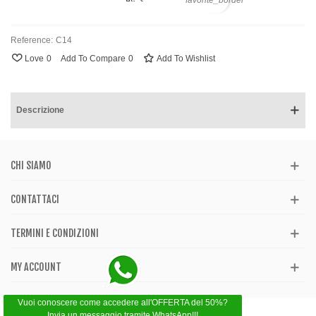
favorite_border
Reference:
C14
Love
0
Add To Compare
0
Add To Wishlist
Descrizione
CHI SIAMO
CONTATTACI
TERMINI E CONDIZIONI
MY ACCOUNT
Vuoi conoscere come accedere all'OFFERTA del 50%?
Invia un messaggio tramite WhatsApp!!!