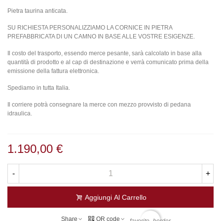
Pietra taurina anticata.
SU RICHIESTA PERSONALIZZIAMO LA CORNICE IN PIETRA
PREFABBRICATA DI UN CAMNO
I
N BASE ALLE VOSTRE ESIGENZE.
Il costo del trasporto, essendo merce pesante, sarà calcolato in base alla
quantità di prodotto e al cap di destinazione e verrà comunicato prima della
emissione della fattura elettronica.
Spediamo in tutta Italia.
Il corriere potrà consegnare la merce con mezzo provvisto di pedana
idraulica.
1.190,00 €
-
+
Aggiungi Al Carrello
Share
QR code