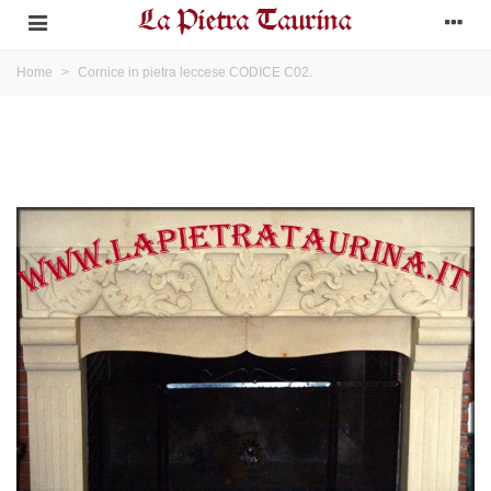
Home
>
Cornice in pietra leccese CODICE C02.